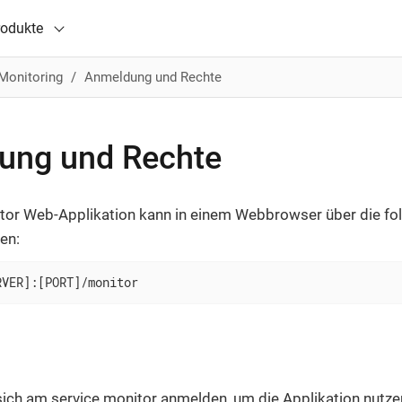
rodukte
Monitoring
Anmeldung und Rechte
ung und Rechte
itor Web-Applikation kann in einem Webbrowser über die f
en:
RVER]:[PORT]/monitor
ich am service.monitor anmelden, um die Applikation nutze