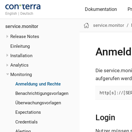
Dokumentation
P
English
|
Deutsch
service.monitor
service.monitor
Release Notes
Einleitung
Anmeld
Installation
Analytics
Die service.mon
Monitoring
aufgerufen werd
Anmeldung und Rechte
http[s]://[SE
Benachrichtigungs­vorlagen
Überwachungsvorlagen
Expectations
Login
Credentials
Nutzer müssen s
Alerting