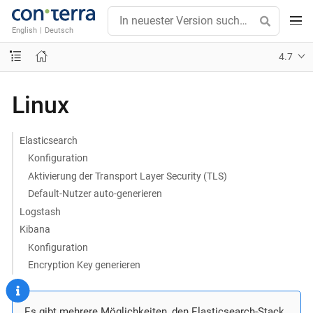
English
|
Deutsch
4.7
Linux
Elasticsearch
Konfiguration
Aktivierung der Transport Layer Security (TLS)
Default-Nutzer auto-generieren
Logstash
Kibana
Konfiguration
Encryption Key generieren
Es gibt mehrere Möglichkeiten, den Elasticsearch-Stack