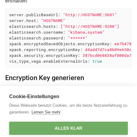
enthalten:
server.publicBaseUrl:
"http://HOSTNAME:5601"
server.host:
"HOSTNAME"
elasticsearch.hosts:
["http://HOSTNAME:9200"]
elasticsearch.username:
"kibana_system"
elasticsearch.password:
"******"
xpack.encryptedSavedObjects.encryptionKey:
ee7b4780f
xpack.reporting.encryptionKey:
d4ad47d7ca8b09e650c0f
xpack.security.encryptionKey:
3876cd060838af800da749
vis_type_vega.enableExternalUrls:
true
Encryption Key generieren
Um die in dem obigen Beispiel genannten Keys zu
Cookie-Einstellungen
erzeugen, bietet Kibana ein Kommandozeilen-Tool:
Diese Webseite benutzt Cookies, um die beste Nutzererfahrung zu
\kibana-7.17.15-windows-x86_64\bin>kibana-encryption
garantieren.
Lernen Sie mehr
Für die Installation von Kibana im Detail folgen Sie der
ALLES KLAR
Anleitung
.