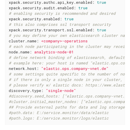
xpack.security.authc.api_key.enabled:
true
xpack.security.audit.enabled:
true
# enabling security is recommended and desired
xpack.security.enabled:
true
# this also comprises ssl transport security
xpack.security.transport.ssl.enabled:
true
# you may define your own elasticsearch cluster name
cluster.name:
<company>-operations
# each node participating in the cluster may receive
node.name:
analytics-node-01
# define network binding of elasticsearch, defaults 
# example here: your host is named "elastic.ops.comp
network.host:
"elastic.ops.company-vnet.de"
# some settings quite specific to the number of node
# if there is only a single node in your cluster, st
# please verify w/ elastic docs: https://www.elastic
discovery.type:
"single-node"
#discovery.seed_hosts: ["elastic.ops.company-vnet.de
#cluster.initial_master_nodes: ["elastic.ops.company
## Provide external paths for data and log storage
#path.data: E:/service.monitor/data/elastic
#path.logs: E:/service.monitor/logs/elastic