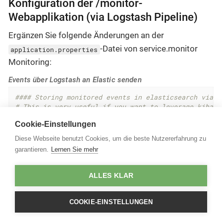
Konfiguration der /monitor-
Webapplikation (via Logstash Pipeline)
Ergänzen Sie folgende Änderungen an der
-Datei von service.monitor
application.properties
Monitoring:
Events über Logstash an Elastic senden
#### Storing monitored events in elasticsearch via a
# This is very useful if you want to leverage kibana
event.storage.elastic.enabled
=
true
Cookie-Einstellungen
event.storage.elastic.logstash.host
=
localhost
event.storage.elastic.logstash.port
=
12203
Diese Webseite benutzt Cookies, um die beste Nutzererfahrung zu
garantieren.
Lernen Sie mehr
Die oben stehende Konfiguration geht davon aus, dass
der Logstash-Prozess auf der gleichen Maschine, wie
ALLES KLAR
der Tomcat betrieben wird.
COOKIE-EINSTELLUNGEN