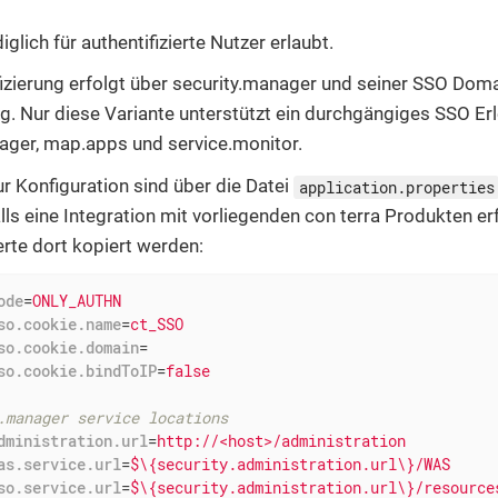
diglich für authentifizierte Nutzer erlaubt.
fizierung erfolgt über security.manager und seiner SSO Dom
g. Nur diese Variante unterstützt ein durchgängiges SSO Er
ager, map.apps und service.monitor.
ur Konfiguration sind über die Datei
application.properties
lls eine Integration mit vorliegenden con terra Produkten er
rte dort kopiert werden:
ode
=
ONLY_AUTHN
so.cookie.name
=
ct_SSO
so.cookie.domain
=
so.cookie.bindToIP
=
false
.manager service locations
dministration.url
=
http://<host>/administration
as.service.url
=
$\{security.administration.url\}/WAS
so.service.url
=
$\{security.administration.url\}/resource