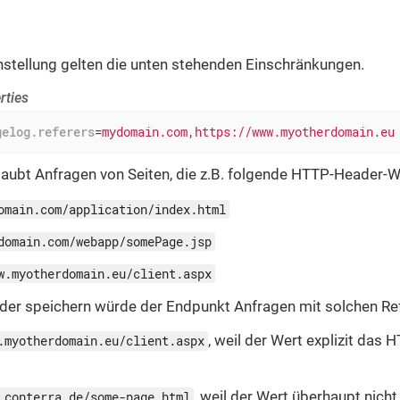
nstellung gelten die unten stehenden Einschränkungen.
rties
gelog.referers
=
mydomain.com,https://www.myotherdomain.eu
laubt Anfragen von Seiten, die z.B. folgende HTTP-Header-W
omain.com/application/index.html
domain.com/webapp/somePage.jsp
w.myotherdomain.eu/client.aspx
oder speichern würde der Endpunkt Anfragen mit solchen Re
, weil der Wert explizit das
.myotherdomain.eu/client.aspx
, weil der Wert überhaupt nicht 
.conterra.de/some-page.html