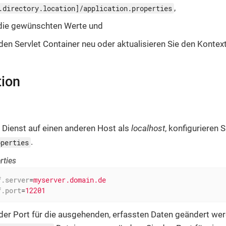
,
.directory.location]/application.properties
 die gewünschten Werte und
 den Servlet Container neu oder aktualisieren Sie den Kontext
tion
 Dienst auf einen anderen Host als
localhost
, konfigurieren 
.
operties
rties
f.server
=
myserver.domain.de
f.port
=
12201
 der Port für die ausgehenden, erfassten Daten geändert we