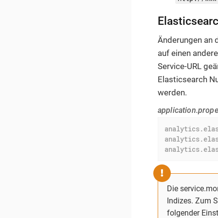
Elasticsear
Änderungen an 
auf einen ander
Service-URL geä
Elasticsearch N
werden.
application.prope
analytics.ela
analytics.ela
analytics.ela
Die service.mo
Indizes. Zum S
folgender Eins