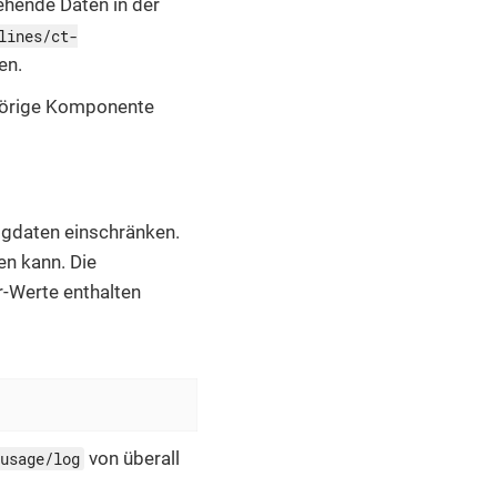
ehende Daten in der
lines/ct-
en.
hörige Komponente
gdaten einschränken.
en kann. Die
r-Werte enthalten
von überall
usage/log