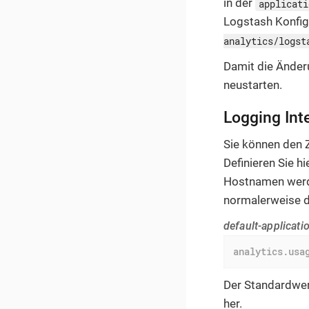
in der
applicati
Logstash Konfig
analytics/logst
Damit die Ände
neustarten.
Logging Inte
Sie können den 
Definieren Sie h
Hostnamen wer
normalerweise di
default-applicati
analytics.usa
Der Standardwer
her.