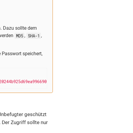
. Dazu sollte dem
 werden
MD5
,
SHA-1
,
 Passwort speichert,
20244b925d69ea996690
Unbefugter geschützt
Der Zugriff sollte nur