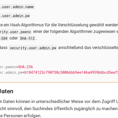
.user.admin.name
.user.admin.pw
e ein Hash-Algorithmus für die Verschlüsselung gewählt werden
rity.user.pwenc
einer der folgenden Algorithmen zugewiesen
-384
oder
SHA-512
.
 dass
security.user.admin.pw
anschließend das verschlüsselte
er.pwenc
=
SHA-256
er.admin.pw
=
b18474123c790f30c300b6bb9ee146a4959b6bcd5eef
Daten
 Daten können in unterschiedlicher Weise vor dem Zugriff 
icht sinnvoll, den Suchindex öffentlich zugänglich zu machen. 
te Personen erfolgen.