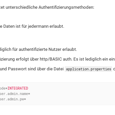
tet unterschiedliche Authentifizierungsmethoden:
ie Daten ist für jedermann erlaubt.
diglich für authentifizierte Nutzer erlaubt.
izierung erfolgt über http/BASIC auth. Es ist lediglich ein ei
und Passwort sind über die Datei
d
application.properties
ode
=
INTEGRATED
ser.admin.name
=
ser.admin.pw
=