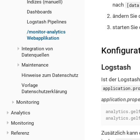
Indizes (manuell)
nach
[data
Dashboards
ändern Sie
Logstash Pipelines
starten Sie
/monitor-analytics
Webapplikation
Konfigura
Integration von
Datenquellen
Maintenance
Logstash
Hinweise zum Datenschutz
Ist der Logstash
Vorlage
application.pr
Datenschutzerklärung
application.prope
Monitoring
analytics.gel
Analytics
analytics.gel
Monitoring
Zusätzlich kann
Referenz