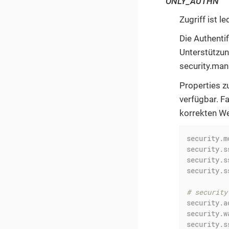
ONLY_AUTHN
Zugriff ist le
Die Authenti
Unterstützun
security.man
Properties z
verfügbar. Fa
korrekten We
security.m
security.s
security.s
security.s
# security
security.a
security.w
security.s