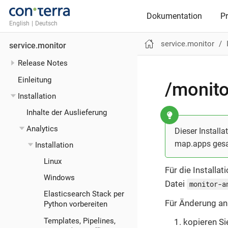
Dokumentation
P
English
|
Deutsch
service.monitor
service.monitor
Release Notes
Einleitung
/monito
Installation
Inhalte der Auslieferung
Analytics
Dieser Installa
map.apps gesa
Installation
Linux
Für die Installa
Windows
Datei
monitor-a
Elasticsearch Stack per
Für Änderung an
Python vorbereiten
Templates, Pipelines,
kopieren Si