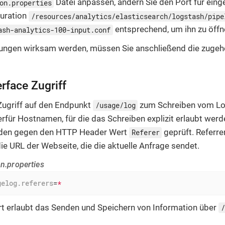
Datei anpassen, ändern Sie den Port für eing
on.properties
uration
/resources/analytics/elasticsearch/logstash/pipe
entsprechend, um ihn zu öffn
ash-analytics-100-input.conf
rungen wirksam werden, müssen Sie anschließend die zuge
rface Zugriff
Zugriff auf den Endpunkt
zum Schreiben vom Lo
/usage/log
ierfür Hostnamen, für die das Schreiben explizit erlaubt werd
den gegen den HTTP Header Wert
geprüft. Referre
Referer
e URL der Webseite, die die aktuelle Anfrage sendet.
on.properties
gelog.referers
=
*
t erlaubt das Senden und Speichern von Information über
/