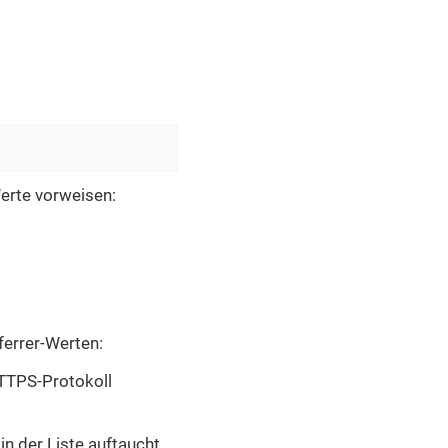
erte vorweisen:
ferrer-Werten:
 HTTPS-Protokoll
in der Liste auftaucht.