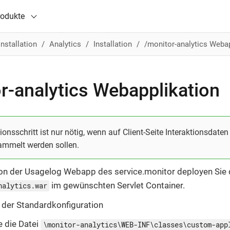
rodukte
Installation
Analytics
Installation
/monitor-analytics Weba
r-analytics Webapplikation
tionsschritt ist nur nötig, wenn auf Client-Seite Interaktionsdate
mmelt werden sollen.
tion der Usagelog Webapp des service.monitor deployen Sie 
im gewünschten Servlet Container.
nalytics.war
 der Standardkonfiguration
e die Datei
\monitor-analytics\WEB-INF\classes\custom-app