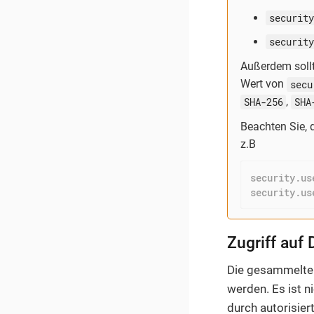
security
security
Außerdem sollt
Wert von
secu
SHA-256
,
SHA
Beachten Sie,
z.B
security.us
security.us
Zugriff auf 
Die gesammelten
werden. Es ist n
durch autorisier