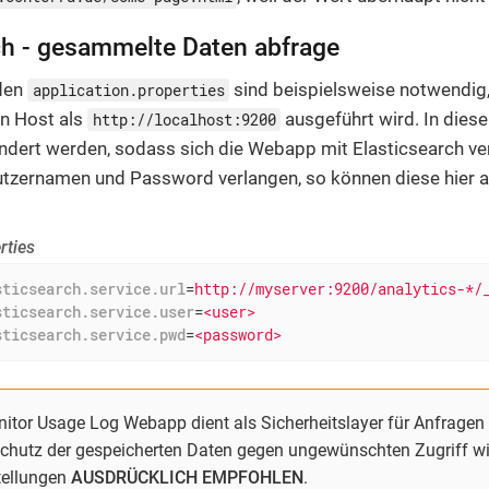
ch - gesammelte Daten abfrage
den
sind beispielsweise notwendig
application.properties
en Host als
ausgeführt wird. In dies
http://localhost:9200
ndert werden, sodass sich die Webapp mit Elasticsearch ver
utzernamen und Password verlangen, so können diese hier a
rties
sticsearch.service.url
=
http://myserver:9200/analytics-*/
sticsearch.service.user
=
<user>
sticsearch.service.pwd
=
<password>
nitor Usage Log Webapp dient als Sicherheitslayer für Anfragen 
chutz der gespeicherten Daten gegen ungewünschten Zugriff wi
tellungen
AUSDRÜCKLICH EMPFOHLEN
.