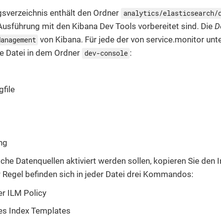
gsverzeichnis enthält den Ordner
analytics/elasticsearch/
 Ausführung mit den Kibana Dev Tools vorbereitet sind. Die
D
von Kibana. Für jede der von service.monitor unt
Management
ne Datei in dem Ordner
:
dev-console
gfile
ng
he Datenquellen aktiviert werden sollen, kopieren Sie den In
r Regel befinden sich in jeder Datei drei Kommandos:
r ILM Policy
es Index Templates