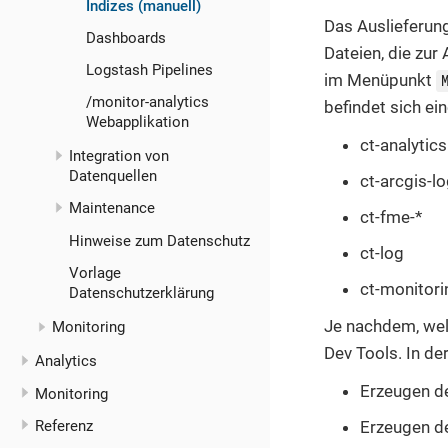
Indizes (manuell)
Das Auslieferun
Dashboards
Dateien, die zur
Logstash Pipelines
im Menüpunkt
/monitor-analytics
befindet sich ei
Webapplikation
ct-analytics
Integration von
Datenquellen
ct-arcgis-lo
Maintenance
ct-fme-*
Hinweise zum Datenschutz
ct-log
Vorlage
ct-monitori
Datenschutzerklärung
Je nachdem, welc
Monitoring
Dev Tools. In de
Analytics
Erzeugen de
Monitoring
Referenz
Erzeugen d