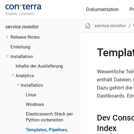
Dokumentation
P
English
|
Deutsch
service.monitor
service.monitor
Release Notes
Einleitung
Templat
Installation
Inhalte der Auslieferung
Wesentliche Teil
Analytics
enthält Dateien,
Installation
Dazu gehört die 
Linux
Dashboards. Ein 
Windows
Elasticsearch Stack per
Dev Conso
Python vorbereiten
Index
Templates, Pipelines,