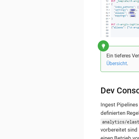
Ein tieferes V
Übersicht
.
Dev Consol
Ingest Pipelines
definierten Rege
analytics/elas
vorbereitet sind
einen Betrieb vo