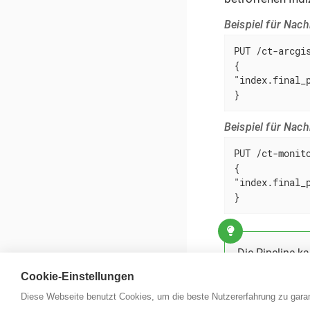
Beispiel für Nac
PUT /ct-arcgis
{

"index.final_p
}
Beispiel für Nac
PUT /ct-monito
{

"index.final_p
}
Die Pipeline k
Cookie-Einstellungen
Diese Webseite benutzt Cookies, um die beste Nutzererfahrung zu garan
con terra Portal
|
Datenschutz
|
Impressum