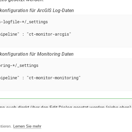
hkonfiguration für ArcGIS Log-Daten
-logfile-*/_settings

ipeline" : "ct-monitor-arcgis"

hkonfiguration für Monitoring Daten
ring-*/_settings

ipeline" : "ct-monitor-monitoring"

ann auch direkt über den Edit-Dialog gesetzt werden (siehe oben)
tieren.
Lernen Sie mehr