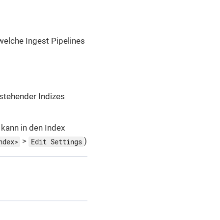
welche Ingest Pipelines
estehender Indizes
, kann in den Index
>
)
ndex>
Edit Settings