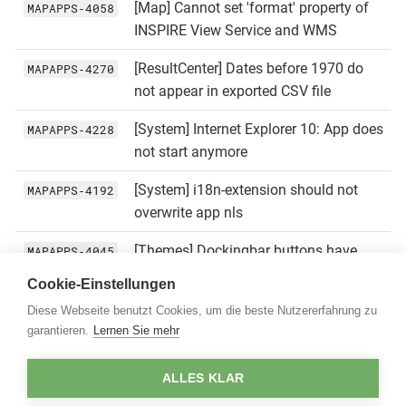
[Map] Cannot set 'format' property of
MAPAPPS‑4058
INSPIRE View Service and WMS
[ResultCenter] Dates before 1970 do
MAPAPPS‑4270
not appear in exported CSV file
[System] Internet Explorer 10: App does
MAPAPPS‑4228
not start anymore
[System] i18n-extension should not
MAPAPPS‑4192
overwrite app nls
[Themes] Dockingbar buttons have
MAPAPPS‑4045
wrong color when hovering in mobile
Cookie-Einstellungen
layout
Diese Webseite benutzt Cookies, um die beste Nutzererfahrung zu
garantieren.
Lernen Sie mehr
[Themes] MapServer’s attribution not
MAPAPPS‑4050
readable if URL is contained
ALLES KLAR