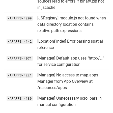
sources lead to errors if binary.zip not
in jscache
[JSRegistry] module.js not found when
MAPAPPS‑4209
data directory location contains
relative path expressions
[LocationFinder] Error parsing spatial
MAPAPPS‑4142
reference
[Manager] Default app uses "http://…​"
MAPAPPS‑4071
for service configuration
[Manager] No access to map.apps
MAPAPPS‑4221
Manager from App Overview at
/resources/apps
[Manager] Unnecessary scrollbars in
MAPAPPS‑4189
manual configuration