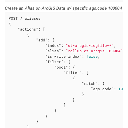
Create an Alias on ArcGIS Data w/ specific ags.code 100004
POST /_aliases

{

"actions"
: [

        {

"add"
: {

"index"
: 
"ct-arcgis-logfile-*"
,

"alias"
: 
"rollup-ct-arcgis-100004"
,

"is_write_index"
: 
false
,

"filter"
: {

"bool"
: {

"filter"
: [

                            {

"match"
: {

"ags.code"
: 
1000
                                }

                            }

                        ]

                    }

                }

            }

        }
