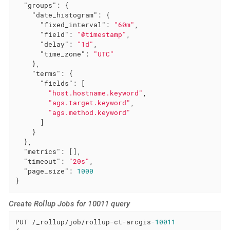
"groups"
: {

"date_histogram"
: {

"fixed_interval"
: 
"60m"
,

"field"
: 
"@timestamp"
,

"delay"
: 
"1d"
,

"time_zone"
: 
"UTC"
    },

"terms"
: {

"fields"
: [

"host.hostname.keyword"
,

"ags.target.keyword"
,

"ags.method.keyword"
      ]

    }

  },

"metrics"
: [],

"timeout"
: 
"20s"
,

"page_size"
: 
1000
}
Create Rollup Jobs for 10011 query
PUT /_rollup/job/rollup-ct-arcgis
-10011