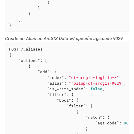
                }

            }

        }

    ]

}
Create an Alias on ArcGIS Data w/ specific ags.code 9029
POST /_aliases

{

"actions"
: [

        {

"add"
: {

"index"
: 
"ct-arcgis-logfile-*"
,

"alias"
: 
"rollup-ct-arcgis-9029"
,

"is_write_index"
: 
false
,

"filter"
: {

"bool"
: {

"filter"
: [

                            {

"match"
: {

"ags.code"
: 
9029
                                }
