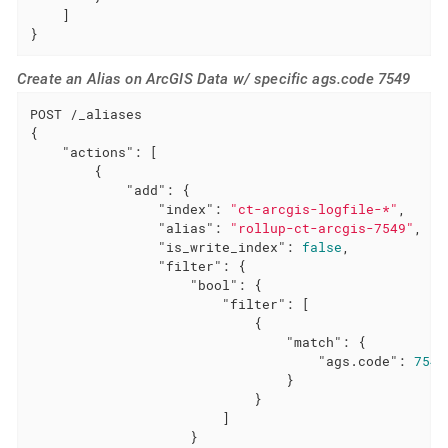
    ]

}
Create an Alias on ArcGIS Data w/ specific ags.code 7549
POST /_aliases

{

"actions"
: [

        {

"add"
: {

"index"
: 
"ct-arcgis-logfile-*"
,

"alias"
: 
"rollup-ct-arcgis-7549"
,

"is_write_index"
: 
false
,

"filter"
: {

"bool"
: {

"filter"
: [

                            {

"match"
: {

"ags.code"
: 
7549
                                }

                            }

                        ]

                    }
