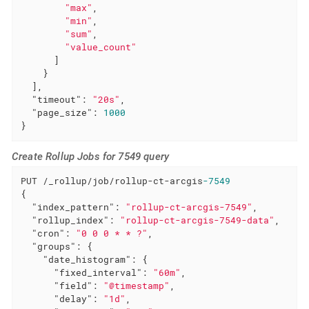
"max"
,

"min"
,

"sum"
,

"value_count"
      ]

    }

  ],

"timeout"
: 
"20s"
,

"page_size"
: 
1000
}
Create Rollup Jobs for 7549 query
PUT /_rollup/job/rollup-ct-arcgis
-7549
{

"index_pattern"
: 
"rollup-ct-arcgis-7549"
,

"rollup_index"
: 
"rollup-ct-arcgis-7549-data"
,

"cron"
: 
"0 0 0 * * ?"
,

"groups"
: {

"date_histogram"
: {

"fixed_interval"
: 
"60m"
,

"field"
: 
"@timestamp"
,

"delay"
: 
"1d"
,
