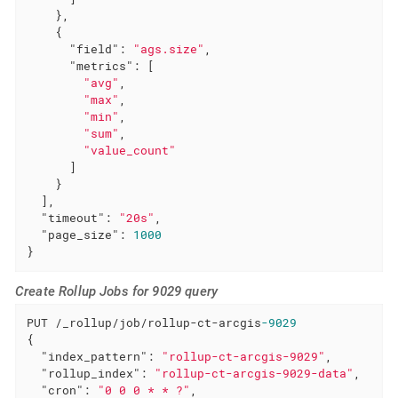
    },

    {

"field"
: 
"ags.size"
,

"metrics"
: [

"avg"
,

"max"
,

"min"
,

"sum"
,

"value_count"
      ]

    }

  ],

"timeout"
: 
"20s"
,

"page_size"
: 
1000
}
Create Rollup Jobs for 9029 query
PUT /_rollup/job/rollup-ct-arcgis
-9029
{

"index_pattern"
: 
"rollup-ct-arcgis-9029"
,

"rollup_index"
: 
"rollup-ct-arcgis-9029-data"
,

"cron"
: 
"0 0 0 * * ?"
,
