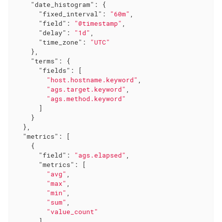
"date_histogram"
: {

"fixed_interval"
: 
"60m"
,

"field"
: 
"@timestamp"
,

"delay"
: 
"1d"
,

"time_zone"
: 
"UTC"
    },

"terms"
: {

"fields"
: [

"host.hostname.keyword"
,

"ags.target.keyword"
,

"ags.method.keyword"
      ]

    }

  },

"metrics"
: [

    {

"field"
: 
"ags.elapsed"
,

"metrics"
: [

"avg"
,

"max"
,

"min"
,

"sum"
,

"value_count"
      ]
