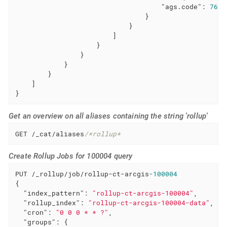
"ags.code"
: 
7615
                                }

                            }

                        ]

                    }

                }

            }

        }

    ]

}
Get an overview on all aliases containing the string 'rollup'
GET /_cat/aliases
/*rollup*
Create Rollup Jobs for 100004 query
PUT /_rollup/job/rollup-ct-arcgis
-100004
{

"index_pattern"
: 
"rollup-ct-arcgis-100004"
,

"rollup_index"
: 
"rollup-ct-arcgis-100004-data"
,

"cron"
: 
"0 0 0 * * ?"
,

"groups"
: {
