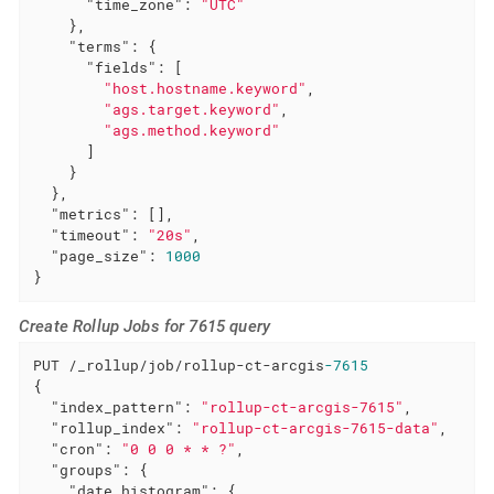
"time_zone"
: 
"UTC"
    },

"terms"
: {

"fields"
: [

"host.hostname.keyword"
,

"ags.target.keyword"
,

"ags.method.keyword"
      ]

    }

  },

"metrics"
: [],

"timeout"
: 
"20s"
,

"page_size"
: 
1000
}
Create Rollup Jobs for 7615 query
PUT /_rollup/job/rollup-ct-arcgis
-7615
{

"index_pattern"
: 
"rollup-ct-arcgis-7615"
,

"rollup_index"
: 
"rollup-ct-arcgis-7615-data"
,

"cron"
: 
"0 0 0 * * ?"
,

"groups"
: {

"date_histogram"
: {
