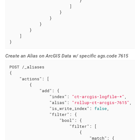
                            }

                        ]

                    }

                }

            }

        }

    ]

}
Create an Alias on ArcGIS Data w/ specific ags.code 7615
POST /_aliases

{

"actions"
: [

        {

"add"
: {

"index"
: 
"ct-arcgis-logfile-*"
,

"alias"
: 
"rollup-ct-arcgis-7615"
,

"is_write_index"
: 
false
,

"filter"
: {

"bool"
: {

"filter"
: [

                            {

"match"
: {
