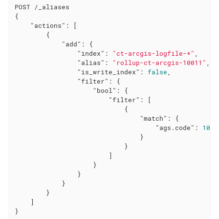
POST /_aliases

{

"actions"
: [

        {

"add"
: {

"index"
: 
"ct-arcgis-logfile-*"
,

"alias"
: 
"rollup-ct-arcgis-10011"
,

"is_write_index"
: 
false
,

"filter"
: {

"bool"
: {

"filter"
: [

                            {

"match"
: {

"ags.code"
: 
1001
                                }

                            }

                        ]

                    }

                }

            }

        }

    ]

}