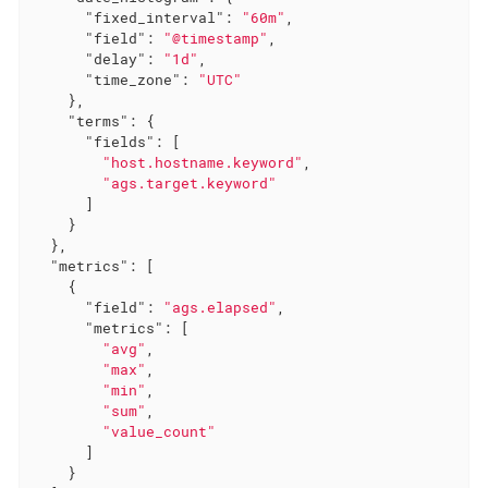
"fixed_interval"
: 
"60m"
,

"field"
: 
"@timestamp"
,

"delay"
: 
"1d"
,

"time_zone"
: 
"UTC"
    },

"terms"
: {

"fields"
: [

"host.hostname.keyword"
,

"ags.target.keyword"
      ]

    }

  },

"metrics"
: [

    {

"field"
: 
"ags.elapsed"
,

"metrics"
: [

"avg"
,

"max"
,

"min"
,

"sum"
,

"value_count"
      ]

    }
