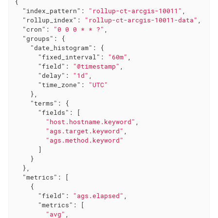
{

"index_pattern"
: 
"rollup-ct-arcgis-10011"
,

"rollup_index"
: 
"rollup-ct-arcgis-10011-data"
,

"cron"
: 
"0 0 0 * * ?"
,

"groups"
: {

"date_histogram"
: {

"fixed_interval"
: 
"60m"
,

"field"
: 
"@timestamp"
,

"delay"
: 
"1d"
,

"time_zone"
: 
"UTC"
    },

"terms"
: {

"fields"
: [

"host.hostname.keyword"
,

"ags.target.keyword"
,

"ags.method.keyword"
      ]

    }

  },

"metrics"
: [

    {

"field"
: 
"ags.elapsed"
,

"metrics"
: [

"avg"
,
