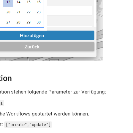
tion
ration stehen folgende Parameter zur Verfügung:
ws
che Workflows gestartet werden können.
t:
["create","update"]