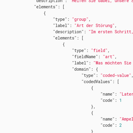
"description"
: 
"Helfen Sie dabei, unsere 
"elements"
: [

                  {

"type"
: 
"group"
,

"label"
: 
"Art der Störung"
,

"description"
: 
"Im ersten Schritt
"elements"
: [

                          {

"type"
: 
"field"
,

"fieldName"
: 
"art"
,

"label"
: 
"Was möchten Sie
"domain"
: {

"type"
: 
"coded-value"
,
"codedValues"
: [

                                      {

"name"
: 
"Late
"code"
: 
1
                                      },

                                      {

"name"
: 
"Ampe
"code"
: 
2
                                      }
