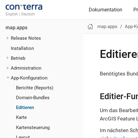
Dokumentation
P
English
|
Deutsch
map.apps
App-Ko
map.apps
Release Notes
Installation
Editier
Betrieb
Administration
Benötigtes Bund
App-Konfiguration
Berichte (Reports)
Editier-Fu
Domain-Bundles
Editieren
Um das Bearbeit
Karte
ArcGIS Feature 
Kartensteuerung
Im nächsten Sch
Layout