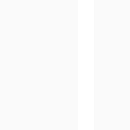
              
              
              
              
              
              