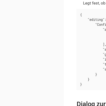
Legt fest, o
{

"editing"
:
"Conf
"
            ],
"
"
"
"
"
        }

    }

}
Dialog zur