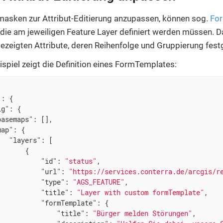
asken zur Attribut-Editierung anzupassen, können sog.
Fo
die am jeweiligen Feature Layer definiert werden müssen. 
ezeigten Attribute, deren Reihenfolge und Gruppierung fest
spiel zeigt die Definition eines FormTemplates:
"
: {

ig"
: {

basemaps"
: [],

map"
: {

"layers"
: [

      {

"id"
: 
"status"
,

"url"
: 
"https://services.conterra.de/arcgis/r
"type"
: 
"AGS_FEATURE"
,

"title"
: 
"Layer with custom formTemplate"
,

"formTemplate"
: {

"title"
: 
"Bürger melden Störungen"
,
