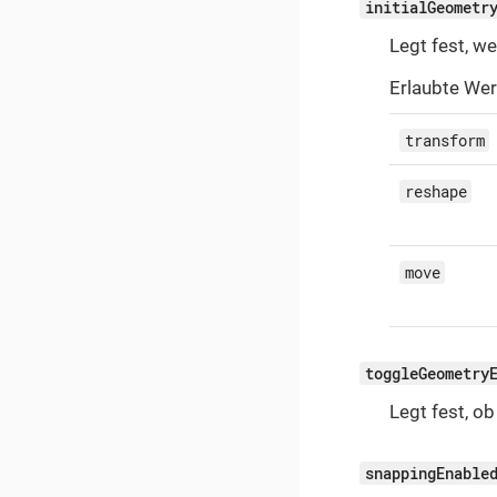
initialGeometr
Legt fest, w
Erlaubte Wer
transform
reshape
move
toggleGeometry
Legt fest, o
snappingEnable