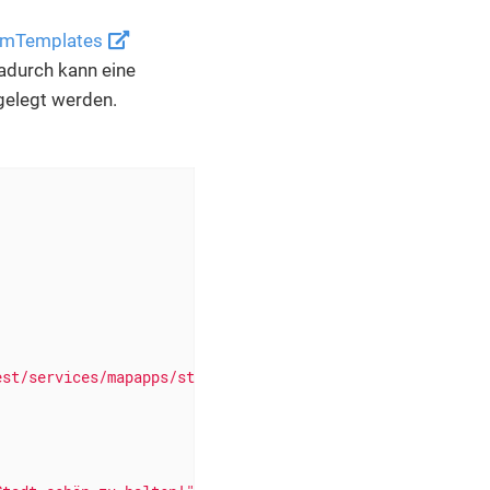
rmTemplates
Dadurch kann eine
gelegt werden.
est/services/mapapps/stoerung/FeatureServer/1"
,
