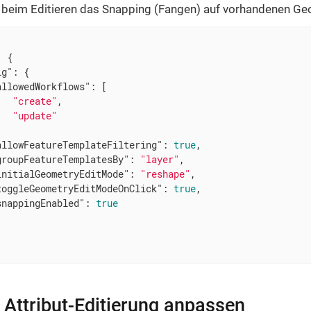
b beim Editieren das Snapping (Fangen) auf vorhandenen Geom
 {

ig"
: {

allowedWorkflows"
: [

"create"
,

"update"


allowFeatureTemplateFiltering"
: 
true
,

groupFeatureTemplatesBy"
: 
"layer"
,

initialGeometryEditMode"
: 
"reshape"
,

toggleGeometryEditModeOnClick"
: 
true
,

snappingEnabled"
: 
true
 Attribut-Editierung anpassen