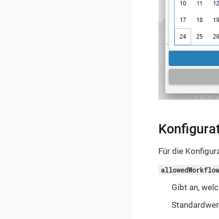
Konfigura
Für die Konfigu
allowedWorkflo
Gibt an, wel
Standardwer