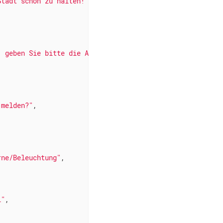
Stadt schön zu halten!"
,

, geben Sie bitte die Art der Störung ein."
,

 melden?"
,



rne/Beleuchtung"
,

l"
,
