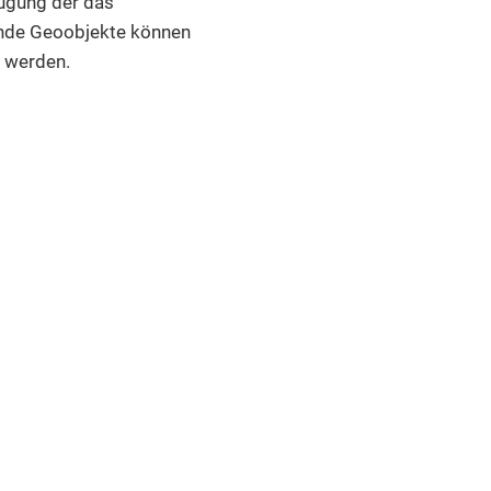
fügung der das
ende Geoobjekte können
 werden.