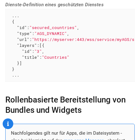
Dienste-Definition eines geschützten Dienstes
 ...

 {

"id"
:
"secured_countries"
,

"type"
:
"AGS_DYNAMIC"
,

"url"
:
"https://myserver:443/wss/service/myAGS/sso
"layers"
:[{

"id"
:
"3"
,

"title"
:
"Countries"
   }]

 }

 ...
Rollenbasierte Bereitstellung von
Bundles und Widgets
Nachfolgendes gilt nur für Apps, die im Dateisystem -