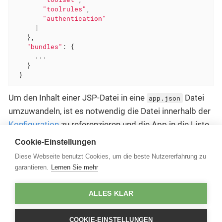
"toolrules"
,

"authentication"
     ]

   },

"bundles"
: {

     ...

   }

 }
Um den Inhalt einer JSP-Datei in eine
Datei
app.json
umzuwandeln, ist es notwendig die Datei innerhalb der
Konfiguration
zu referenzieren und die App in die Liste
der
aufzunehmen.
protectedAnonymousResources
Cookie-Einstellungen
Diese Webseite benutzt Cookies, um die beste Nutzererfahrung zu
...
garantieren.
Lernen Sie mehr
security.application.jspMappings
=
.......,/js/apps/{
security.application.protectedAnonymousResources
=
/j
ALLES KLAR
...
COOKIE-EINSTELLUNGEN