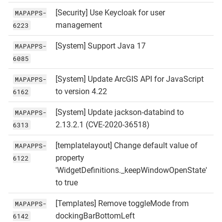
[Security] Use Keycloak for user
MAPAPPS-
management
6223
[System] Support Java 17
MAPAPPS-
6085
[System] Update ArcGIS API for JavaScript
MAPAPPS-
to version 4.22
6162
[System] Update jackson-databind to
MAPAPPS-
2.13.2.1 (CVE-2020-36518)
6313
[templatelayout] Change default value of
MAPAPPS-
property
6122
'WidgetDefinitions._keepWindowOpenState'
to true
[Templates] Remove toggleMode from
MAPAPPS-
dockingBarBottomLeft
6142