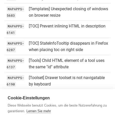
[Templates] Unexpected closing of windows
MAPAPPS-
on browser resize
5683
[TOC] Prevent inlining HTML in description
MAPAPPS-
6141
[TOC] StateInfoTooltip disappears in Firefox
MAPAPPS-
when placing toc on right side
6287
[Tools] Child HTML element of a tool uses
MAPAPPS-
the same "id" attribute
6137
[Toolset] Drawer toolset is not navigatable
MAPAPPS-
by keyboard
6190
[Toolsets] Collapsed Toolsets are not
MAPAPPS-
Cookie-Einstellungen
navigatable via keyboard focus
6180
Diese Webseite benutzt Cookies, um die beste Nutzererfahrung zu
garantieren.
Lernen Sie mehr
[Toolsets] Toolsets are not drawn /
MAPAPPS-