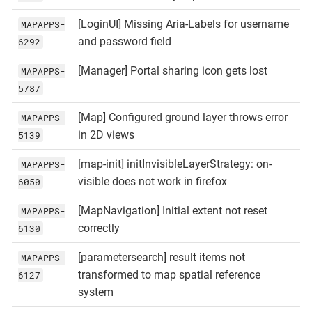
[LoginUI] Missing Aria-Labels for username
MAPAPPS-
and password field
6292
[Manager] Portal sharing icon gets lost
MAPAPPS-
5787
[Map] Configured ground layer throws error
MAPAPPS-
in 2D views
5139
[map-init] initInvisibleLayerStrategy: on-
MAPAPPS-
visible does not work in firefox
6050
[MapNavigation] Initial extent not reset
MAPAPPS-
correctly
6130
[parametersearch] result items not
MAPAPPS-
transformed to map spatial reference
6127
system