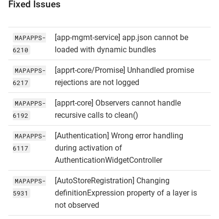
Fixed Issues
[app-mgmt-service] app.json cannot be
MAPAPPS-
loaded with dynamic bundles
6210
[apprt-core/Promise] Unhandled promise
MAPAPPS-
rejections are not logged
6217
[apprt-core] Observers cannot handle
MAPAPPS-
recursive calls to clean()
6192
[Authentication] Wrong error handling
MAPAPPS-
during activation of
6117
AuthenticationWidgetController
[AutoStoreRegistration] Changing
MAPAPPS-
definitionExpression property of a layer is
5931
not observed