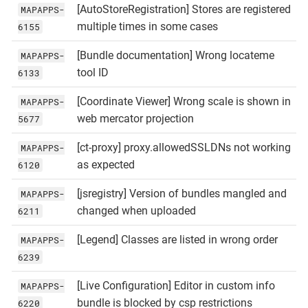
[AutoStoreRegistration] Stores are registered
MAPAPPS-
multiple times in some cases
6155
[Bundle documentation] Wrong locateme
MAPAPPS-
tool ID
6133
[Coordinate Viewer] Wrong scale is shown in
MAPAPPS-
web mercator projection
5677
[ct-proxy] proxy.allowedSSLDNs not working
MAPAPPS-
as expected
6120
[jsregistry] Version of bundles mangled and
MAPAPPS-
changed when uploaded
6211
[Legend] Classes are listed in wrong order
MAPAPPS-
6239
[Live Configuration] Editor in custom info
MAPAPPS-
bundle is blocked by csp restrictions
6220